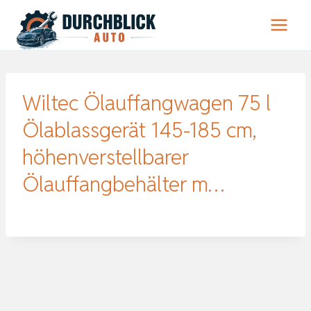
Zum
Inhalt
springen
Wiltec Ölauffangwagen 75 l
Ölablassgerät 145-185 cm,
höhenverstellbarer
Ölauffangbehälter m…