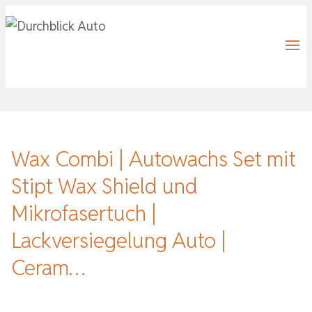
Zum
Inhalt
springen
Wax Combi | Autowachs Set mit
Stipt Wax Shield und
Mikrofasertuch |
Lackversiegelung Auto |
Ceram…