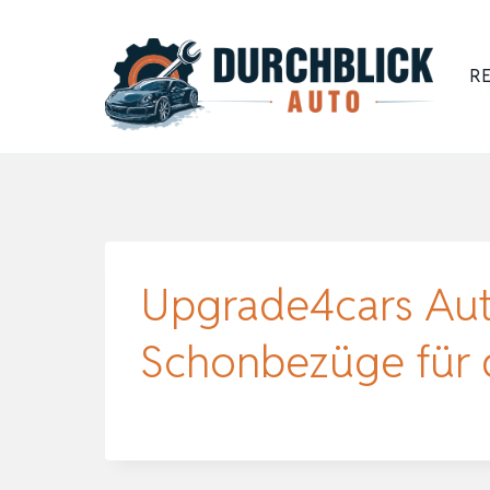
Zum
Inhalt
RE
springen
Upgrade4cars Auto
Schonbezüge für 