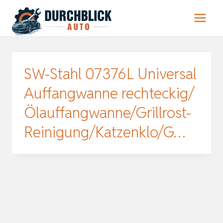
Zum
Inhalt
springen
SW-Stahl 07376L Universal
Auffangwanne rechteckig/
Ölauffangwanne/Grillrost-
Reinigung/Katzenklo/G…