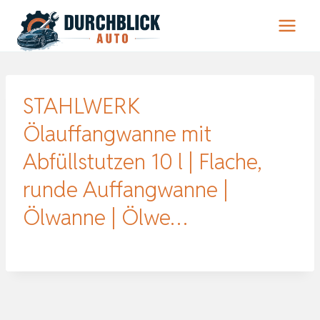
Zum
Inhalt
springen
STAHLWERK
Ölauffangwanne mit
Abfüllstutzen 10 l | Flache,
runde Auffangwanne |
Ölwanne | Ölwe…