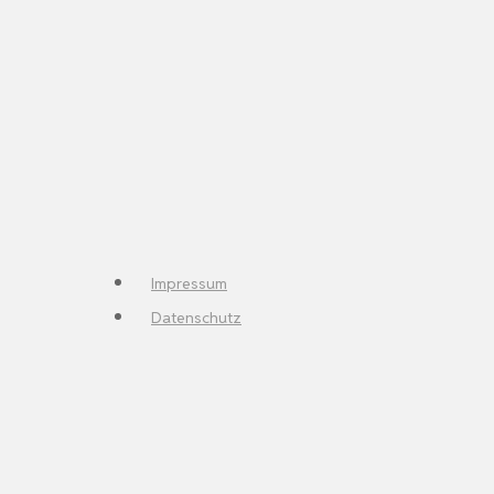
Impressum
Datenschutz
Reinigung & Pflege
Komfort & Gadgets