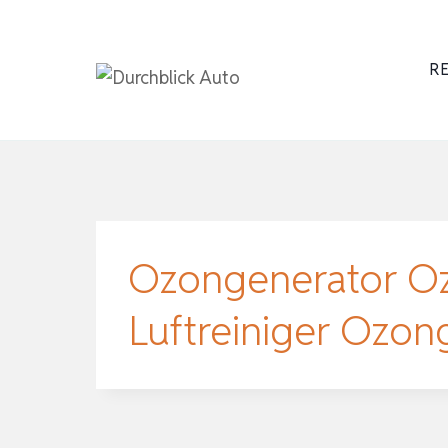
Zum
Inhalt
RE
springen
Ozongenerator O
Luftreiniger Ozo