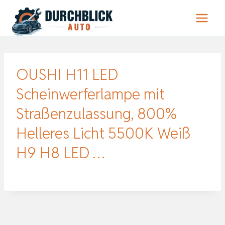
Zum
Inhalt
springen
OUSHI H11 LED
Scheinwerferlampe mit
Straßenzulassung, 800%
Helleres Licht 5500K Weiß
H9 H8 LED …