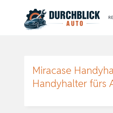
Zum
Inhalt
RE
springen
Miracase Handyha
Handyhalter fürs