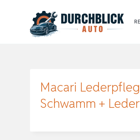
Zum
Inhalt
RE
springen
Macari Lederpfleg
Schwamm + Leder