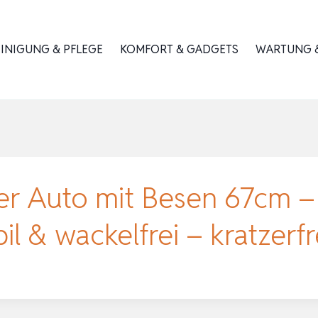
INIGUNG & PFLEGE
KOMFORT & GADGETS
WARTUNG &
r Auto mit Besen 67cm – 
il & wackelfrei – kratzerf