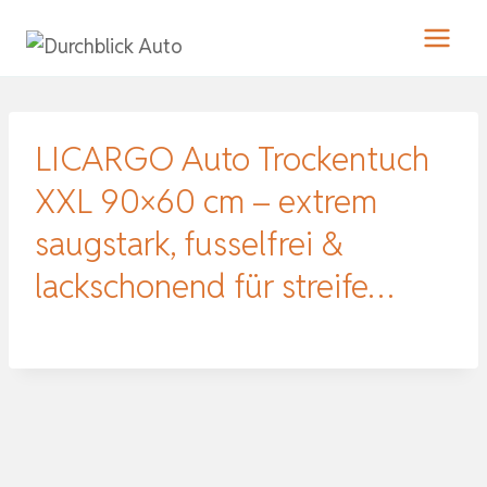
Zum
Inhalt
springen
LICARGO Auto Trockentuch
XXL 90×60 cm – extrem
saugstark, fusselfrei &
lackschonend für streife…