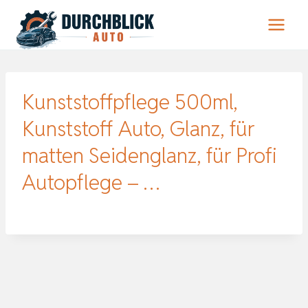
Zum
Inhalt
springen
Kunststoffpflege 500ml,
Kunststoff Auto, Glanz, für
matten Seidenglanz, für Profi
Autopflege – …