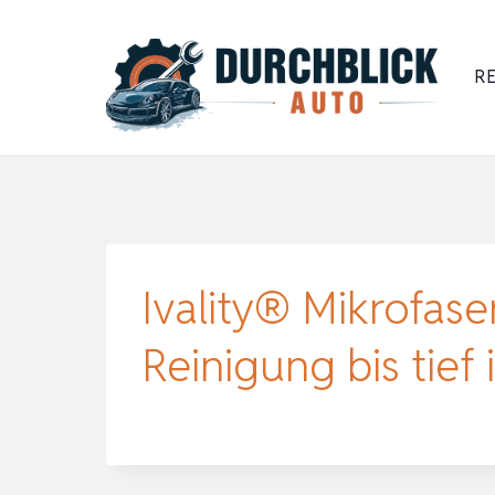
Zum
Inhalt
RE
springen
Ivality® Mikrofas
Reinigung bis tief