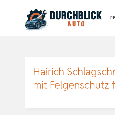
Zum
Inhalt
RE
springen
Hairich Schlagsch
mit Felgenschutz 