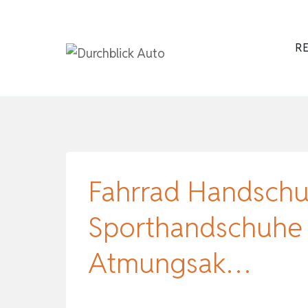
Zum
Inhalt
RE
springen
Fahrrad Handsch
Sporthandschuhe 
Atmungsak…