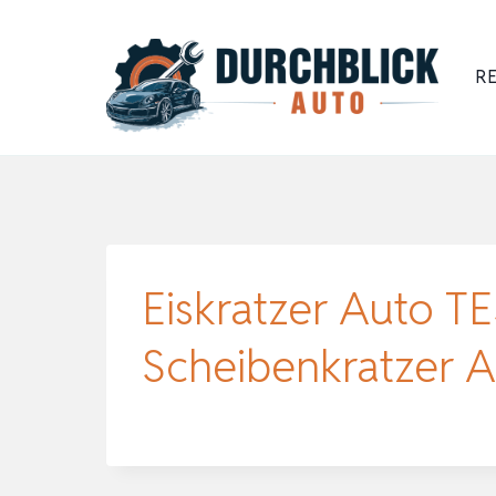
Zum
Inhalt
RE
springen
Eiskratzer Auto T
Scheibenkratzer A