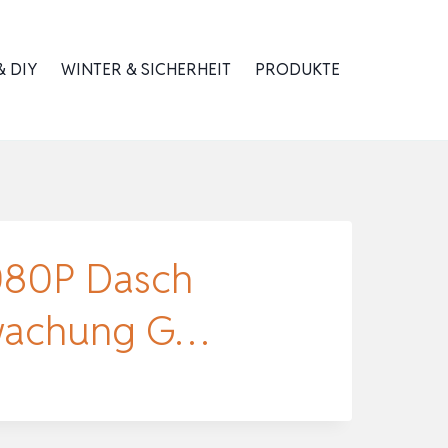
 DIY
WINTER & SICHERHEIT
PRODUKTE
080P Dasch
rwachung G…