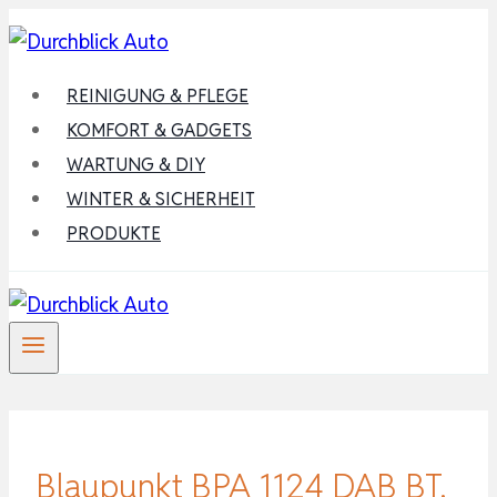
Zum
Inhalt
springen
REINIGUNG & PFLEGE
KOMFORT & GADGETS
WARTUNG & DIY
WINTER & SICHERHEIT
PRODUKTE
Blaupunkt BPA 1124 DAB BT,