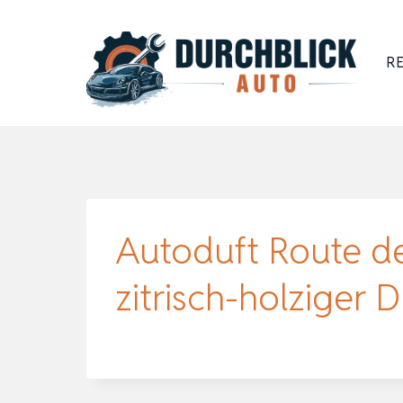
Zum
Inhalt
RE
springen
Autoduft Route de
zitrisch-holziger D