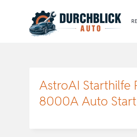
Zum
Inhalt
RE
springen
AstroAI Starthilf
8000A Auto Start