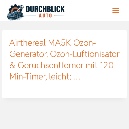
Zum
Inhalt
springen
Airthereal MA5K Ozon-
Generator, Ozon-Luftionisator
& Geruchsentferner mit 120-
Min-Timer, leicht; …