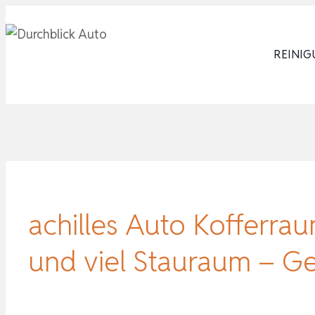
Zum
Inhalt
REINIG
springen
achilles Auto Kofferra
und viel Stauraum – G