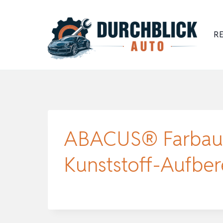
Zum
Inhalt
RE
springen
ABACUS® Farbauffr
Kunststoff-Aufber