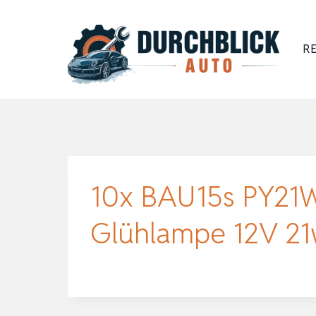
Zum
Inhalt
RE
springen
10x BAU15s PY21W 
Glühlampe 12V 21