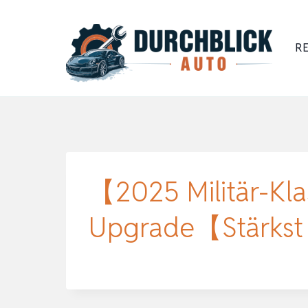
Zum
Inhalt
RE
springen
【2025 Militär-Kl
Upgrade【Stärkst