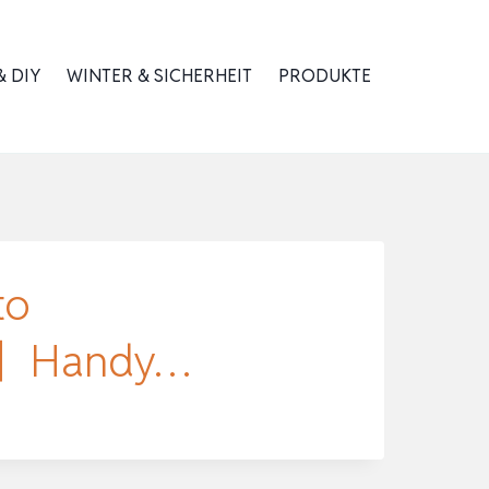
 DIY
WINTER & SICHERHEIT
PRODUKTE
to
ip】Handy…