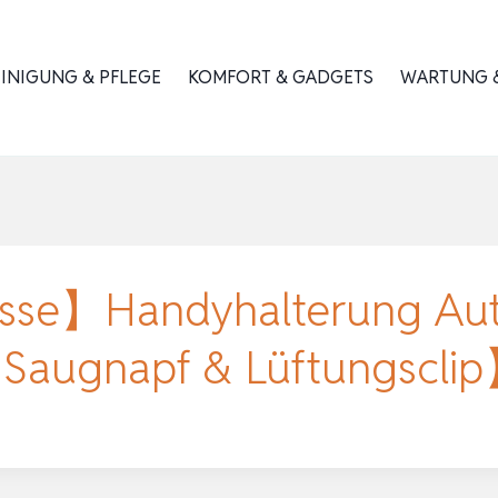
INIGUNG & PFLEGE
KOMFORT & GADGETS
WARTUNG &
asse】Handyhalterung Au
 Saugnapf & Lüftungscl