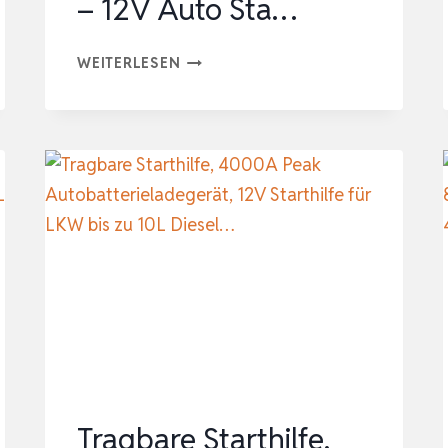
– 12V Auto Sta…
TREKURE
WEITERLESEN
7000A
STARTHILFE
POWERBANK
AUTO
MIT
BATTERIETESTER
&
OBD2
DIAGNOSEGERÄT
–
12V
AUTO
Tragbare Starthilfe,