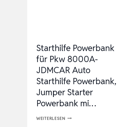
(BIS
ZU
10L
BENZIN/8L
DIES…
Starthilfe Powerbank
für Pkw 8000A-
JDMCAR Auto
Starthilfe Powerbank,
Jumper Starter
Powerbank mi…
STARTHILFE
WEITERLESEN
POWERBANK