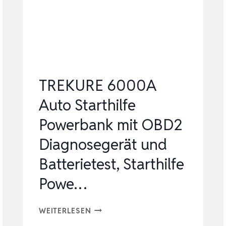
LKW
BIS
ZU
10L
DIESEL…
TREKURE 6000A
Auto Starthilfe
Powerbank mit OBD2
Diagnosegerät und
Batterietest, Starthilfe
Powe…
TREKURE
WEITERLESEN
6000A