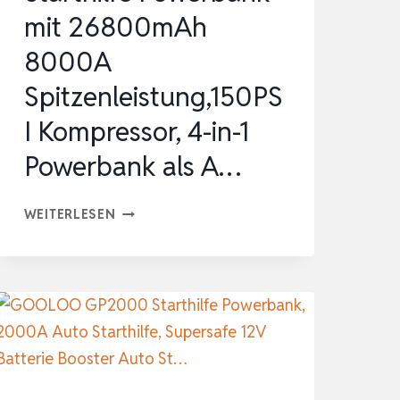
START…
mit 26800mAh
8000A
Spitzenleistung,150PS
I Kompressor, 4-in-1
Powerbank als A…
STARTHILFE
WEITERLESEN
POWERBANK
MIT
26800MAH
8000A
SPITZENLEISTUNG,150PSI
KOMPRESSOR,
4-