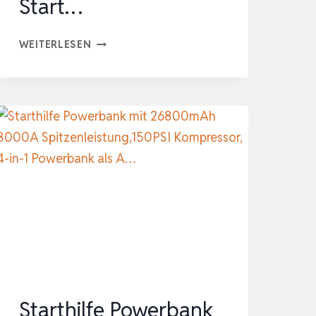
Start…
STARTHILFE
WEITERLESEN
POWERBANK
FÜR
PKW
8000A,
JUMP
STARTER
AUTO
MIT
KOMPRESSOR
150PSI,
26800MAH
AUTO
Starthilfe Powerbank