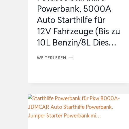
Powerbank, 5000A
Auto Starthilfe für
12V Fahrzeuge (Bis zu
10L Benzin/8L Dies…
POVASEE
WEITERLESEN
STARTHILFE
POWERBANK,
5000A
AUTO
STARTHILFE
FÜR
12V
FAHRZEUGE