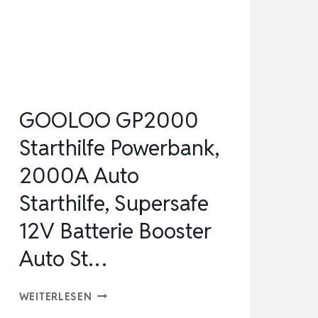
IN-
1
POWERBANK
ALS
A…
GOOLOO GP2000
Starthilfe Powerbank,
2000A Auto
Starthilfe, Supersafe
12V Batterie Booster
Auto St…
GOOLOO
WEITERLESEN
GP2000