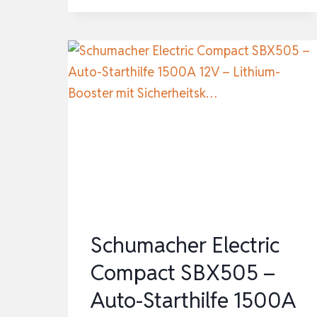
FÜR
PKW
8000A-
JDMCAR
AUTO
STARTHILFE
POWERBANK,
JUMPER
STARTER
POWERBANK
MI…
Schumacher Electric
Compact SBX505 –
Auto-Starthilfe 1500A