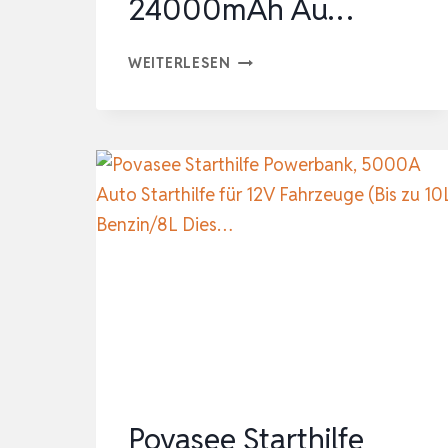
24000mAh Au…
JUMP
WEITERLESEN
STARTER,
7500A
STARTHILFE
POWERBANK
FÜR
PKW
MIT
KOMPRESSOR
180PSI/LED-
DISPLAY，
24000MAH
AU…
Povasee Starthilfe