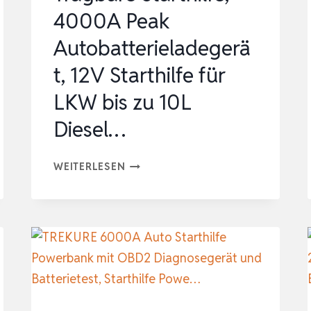
STA…
4000A Peak
Autobatterieladegerä
t, 12V Starthilfe für
LKW bis zu 10L
Diesel…
TRAGBARE
WEITERLESEN
STARTHILFE,
4000A
PEAK
AUTOBATTERIELADEGERÄT,
12V
STARTHILFE
FÜR