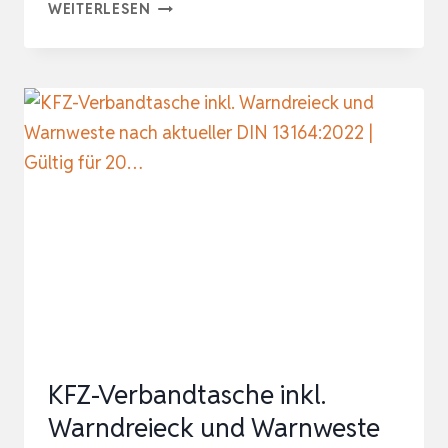
HELDENWERK
WEITERLESEN
AU…
3
IN
1
ERSTE
HILFE
SET
AUTO
2026
EUROPAWEIT
EINSETZBAR
&
GEPRÜFT
KFZ-Verbandtasche inkl.
(STVO
Warndreieck und Warnweste
KONFORM)