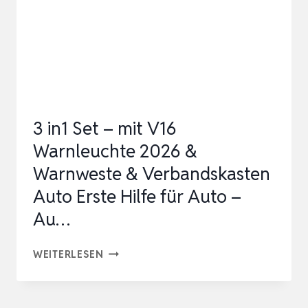
–
EUROPAWEIT
NUTZBAR
–
ERSTE
HILFE
3 in1 Set – mit V16
SET
Warnleuchte 2026 &
AUT…
Warnweste & Verbandskasten
Auto Erste Hilfe für Auto –
Au…
3
WEITERLESEN
IN1
SET