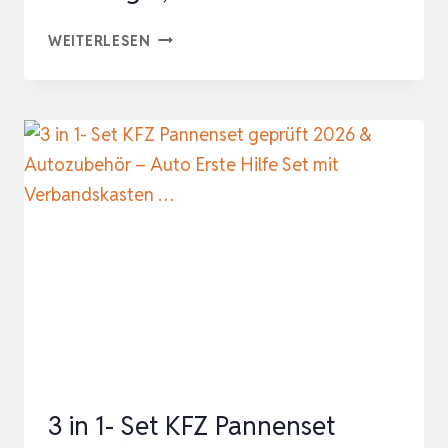
2IN1
WEITERLESEN
NOTFALLHAMMER
MIT
GURTSCHNEIDER
FÜRS
AUTO
[2ER
SET]
|
GEHÄRTETE
SPITZEN,
TESTSIEGER,
INKL….
3 in 1- Set KFZ Pannenset