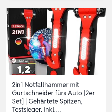
IN
1
ERSTE
HILFE
SET
AUTO
2026
EUROPAWEIT
EINSETZBAR
&
GEPRÜFT
2in1 Notfallhammer mit
(STVO
Gurtschneider fürs Auto [2er
KONFORM)
Set] | Gehärtete Spitzen,
I
Testsieger, Inkl….
KFZ…