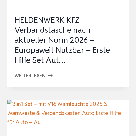
AUTO
ERSTE
HELDENWERK KFZ
HILFE
Verbandstasche nach
SET
aktueller Norm 2026 –
MIT
Europaweit Nutzbar – Erste
VERBANDSKASTEN
…
Hilfe Set Aut…
HELDENWERK
WEITERLESEN
KFZ
VERBANDSTASCHE
NACH
AKTUELLER
NORM
2026