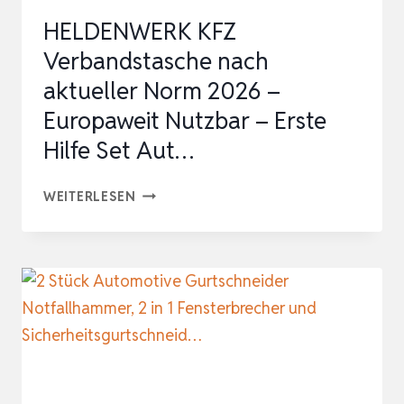
FÜR
HELDENWERK KFZ
20…
Verbandstasche nach
aktueller Norm 2026 –
Europaweit Nutzbar – Erste
Hilfe Set Aut…
HELDENWERK
WEITERLESEN
KFZ
VERBANDSTASCHE
NACH
AKTUELLER
NORM
2026
–