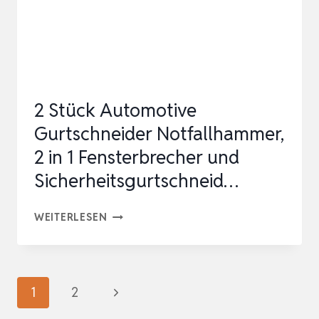
EUROPAWEIT
NUTZBAR
–
ERSTE
HILFE
2 Stück Automotive
SET
Gurtschneider Notfallhammer,
AUT…
2 in 1 Fensterbrecher und
Sicherheitsgurtschneid…
2
WEITERLESEN
STÜCK
AUTOMOTIVE
GURTSCHNEIDER
Seitennavigation
Nächste
1
2
NOTFALLHAMMER,