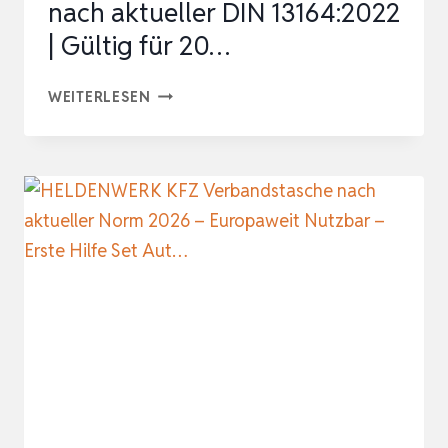
nach aktueller DIN 13164:2022
I
| Gültig für 20…
KFZ…
KFZ-
WEITERLESEN
VERBANDTASCHE
INKL.
WARNDREIECK
UND
WARNWESTE
NACH
AKTUELLER
DIN
13164:2022
|
GÜLTIG