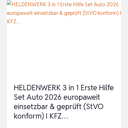
–
MIT
V16
WARNLEUCHTE
2026
&
WARNWESTE
&
VERBANDSKASTEN
AUTO
HELDENWERK 3 in 1 Erste Hilfe
ERSTE
Set Auto 2026 europaweit
HILFE
einsetzbar & geprüft (StVO
FÜR
konform) I KFZ…
AUTO
–