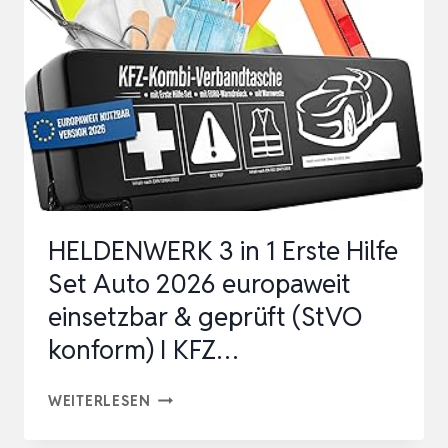
2
IN
1
SAFETY
NOTHAMMER
AUTO
MIT
GURTSCHNEIDE…
HELDENWERK 3 in 1 Erste Hilfe
Set Auto 2026 europaweit
einsetzbar & geprüft (StVO
konform) I KFZ…
HELDENWERK
WEITERLESEN
3