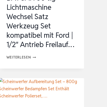
IS Z
Lichtmaschine
U 4
Wechsel Satz
5…
Werkzeug Set
kompatibel mit Ford |
1/2″ Antrieb Freilauf…
DAYUAN
WEITERLESEN
30
TLG
LICHTMASCHINE
WECHSEL
SATZ
WERKZEUG
SET