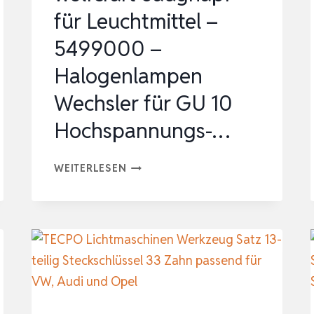
für Leuchtmittel –
XENON
OPTIK
5499000 –
Halogenlampen
Wechsler für GU 10
Hochspannungs-…
WOLFCRAFT
WEITERLESEN
SAUGNAPF
FÜR
LEUCHTMITTEL
–
5499000
–
HALOGENLAMPEN