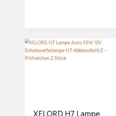
H7
12V
55W
PX26D
64210
LAMPEN
AUTOLAMPEN
GLÜHLAMPEN,
2ER
PACK
XELORD H7 Lampe