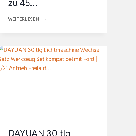
zu 45…
OSRAM
WEITERLESEN
NIGHT
BREAKER
LED
SPEED
H7
450,
LED-
FERN-
UND
ABBLENDLICHT
MIT
STRASSENZULASSUNG, B
DAYUAN 30 tlg