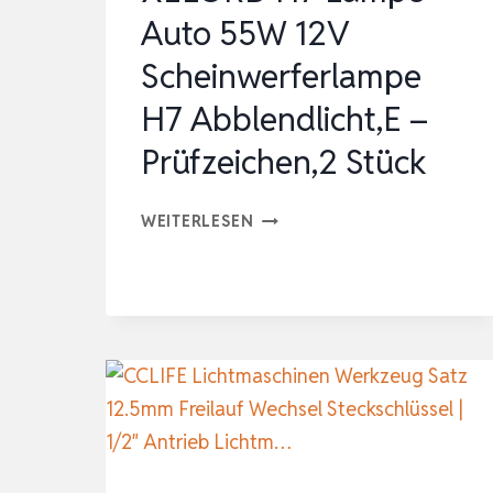
Auto 55W 12V
Scheinwerferlampe
H7 Abblendlicht,E –
Prüfzeichen,2 Stück
XELORD
WEITERLESEN
H7
LAMPE
AUTO
55W
12V
SCHEINWERFERLAMPE
H7
ABBLENDLICHT,E