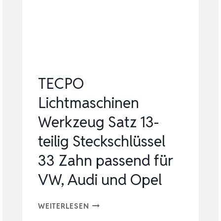
WECHSLER
FÜR
GU
10
HOCHSPANNUNGS-
TECPO
…
Lichtmaschinen
Werkzeug Satz 13-
teilig Steckschlüssel
33 Zahn passend für
VW, Audi und Opel
TECPO
WEITERLESEN
LICHTMASCHINEN