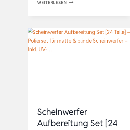
CCLIFE
WEITERLESEN
LICHTMASCHINEN
WERKZEUG
SATZ
12.5MM
FREILAUF
WECHSEL
STECKSCHLÜSSEL
|
1/2″
ANTRIEB
LICHTM…
Scheinwerfer
Aufbereitung Set [24