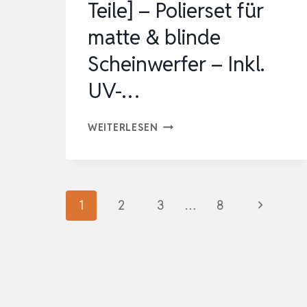
Teile] – Polierset für
matte & blinde
Scheinwerfer – Inkl.
UV-…
SCHEINWERFER
WEITERLESEN
AUFBEREITUNG
SET
[24
Seitennavigation
Nächste
1
2
3
…
8
TEILE]
–
Seite
POLIERSET
FÜR
MATTE