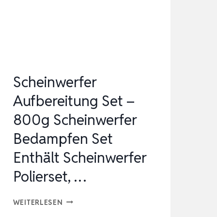
KOMPATIBEL
MIT
FORD
|
1/2″
Scheinwerfer
ANTRIEB
Aufbereitung Set –
FREILAUF…
800g Scheinwerfer
Bedampfen Set
Enthält Scheinwerfer
Polierset, …
SCHEINWERFER
WEITERLESEN
AUFBEREITUNG